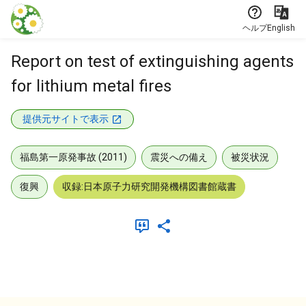
本文に飛ぶ
ヘルプ
English
Report on test of extinguishing agents
for lithium metal fires
提供元サイトで表示
福島第一原発事故 (2011)
震災への備え
被災状況
復興
収録:日本原子力研究開発機構図書館蔵書
メタデータ