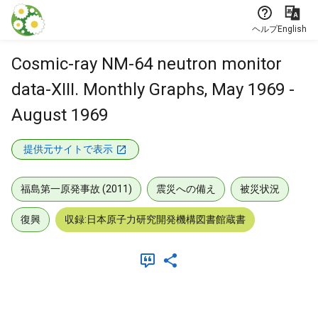
本文に飛ぶ
ヘルプ
English
Cosmic-ray NM-64 neutron monitor
data-XIII. Monthly Graphs, May 1969 -
August 1969
提供元サイトで表示
福島第一原発事故 (2011)
震災への備え
被災状況
復興
収録:日本原子力研究開発機構図書館蔵書