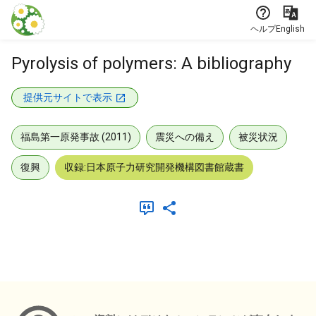
本文に飛ぶ
ヘルプ
English
Pyrolysis of polymers: A bibliography
提供元サイトで表示
福島第一原発事故 (2011)
震災への備え
被災状況
復興
収録:日本原子力研究開発機構図書館蔵書
メタデータ