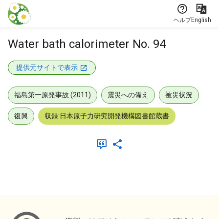
本文に飛ぶ
ヘルプ
English
Water bath calorimeter No. 94
提供元サイトで表示
福島第一原発事故 (2011)
震災への備え
被災状況
復興
収録:日本原子力研究開発機構図書館蔵書
メタデータ