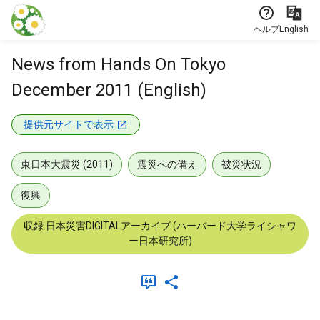
本文に飛ぶ
ヘルプ
English
News from Hands On Tokyo
December 2011 (English)
提供元サイトで表示
東日本大震災 (2011)
震災への備え
被災状況
復興
収録:日本災害DIGITALアーカイブ (ハーバード大学ライシャワ
ー日本研究所)