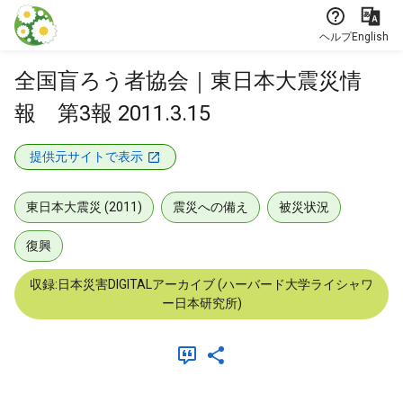
本文に飛ぶ
ヘルプ
English
全国盲ろう者協会｜東日本大震災情
報 第3報 2011.3.15
提供元サイトで表示
東日本大震災 (2011)
震災への備え
被災状況
復興
収録:日本災害DIGITALアーカイブ (ハーバード大学ライシャワ
ー日本研究所)