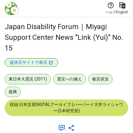
本文に飛ぶ
ヘルプ
English
Japan Disability Forum｜Miyagi
Support Center News "Link (Yui)" No.
15
提供元サイトで表示
東日本大震災 (2011)
震災への備え
被災状況
復興
収録:日本災害DIGITALアーカイブ (ハーバード大学ライシャワ
ー日本研究所)