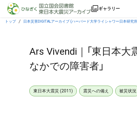
本文に飛ぶ
ギャラリー
トップ
日本災害DIGITALアーカイブ (ハーバード大学ライシャワー日本研究所
Ars Vivendi｜「
なかでの障害者」
東日本大震災 (2011)
震災への備え
被災状況