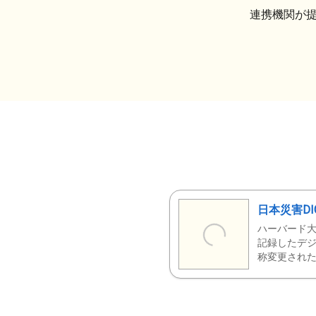
連携機関が
日本災害DI
ハーバード大
記録したデジ
称変更された