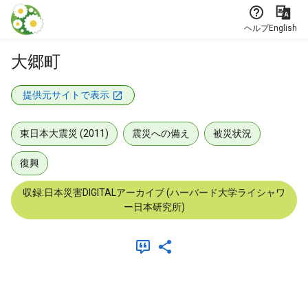
本文に飛ぶ
ヘルプ
English
大郷町
提供元サイトで表示
東日本大震災 (2011)
震災への備え
被災状況
復興
収録:日本災害DIGITALアーカイブ (ハーバード大学ライシャワ
ー日本研究所)