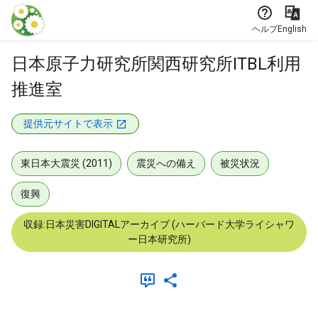
本文に飛ぶ
ヘルプ
English
日本原子力研究所関西研究所ITBL利用
推進室
提供元サイトで表示
東日本大震災 (2011)
震災への備え
被災状況
復興
収録:日本災害DIGITALアーカイブ (ハーバード大学ライシャワ
ー日本研究所)