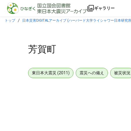
本文に飛ぶ
ギャラリー
トップ
日本災害DIGITALアーカイブ (ハーバード大学ライシャワー日本研究所
芳賀町
東日本大震災 (2011)
震災への備え
被災状況
メタデータ