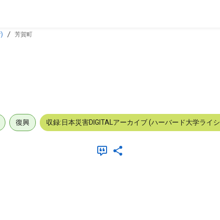
)
芳賀町
復興
収録:日本災害DIGITALアーカイブ (ハーバード大学ライ