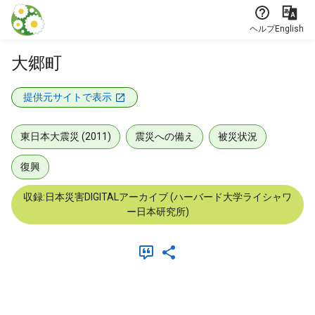
本文に飛ぶ
ヘルプ
English
大郷町
提供元サイトで表示
東日本大震災 (2011)
震災への備え
被災状況
復興
収録:日本災害DIGITALアーカイブ (ハーバード大学ライシャワ
ー日本研究所)