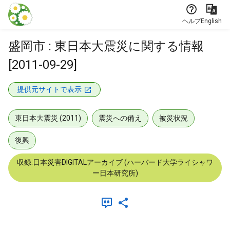
本文に飛ぶ
ヘルプ
English
盛岡市 : 東日本大震災に関する情報
[2011-09-29]
提供元サイトで表示
東日本大震災 (2011)
震災への備え
被災状況
復興
収録:日本災害DIGITALアーカイブ (ハーバード大学ライシャワ
ー日本研究所)