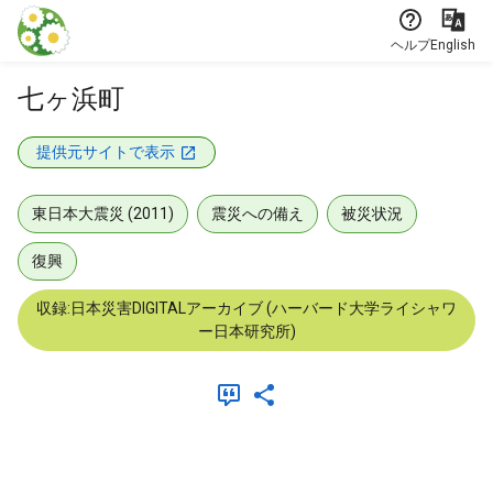
本文に飛ぶ
ヘルプ
English
七ヶ浜町
提供元サイトで表示
東日本大震災 (2011)
震災への備え
被災状況
復興
収録:日本災害DIGITALアーカイブ (ハーバード大学ライシャワ
ー日本研究所)