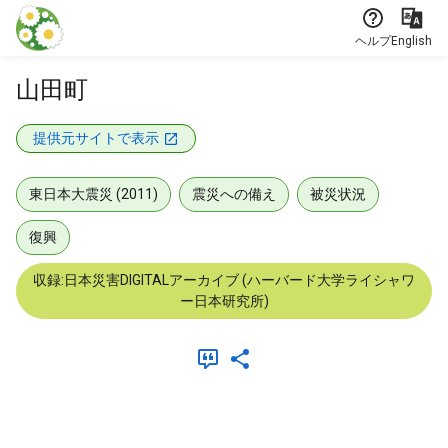
本文に飛ぶ
ヘルプ
English
山田町
提供元サイトで表示
東日本大震災 (2011)
震災への備え
被災状況
復興
収録:日本災害DIGITALアーカイブ (ハーバード大学ライシャワ
ー日本研究所)