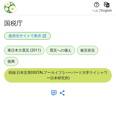
本文に飛ぶ
ヘルプ
English
国税庁
提供元サイトで表示
東日本大震災 (2011)
震災への備え
被災状況
復興
収録:日本災害DIGITALアーカイブ (ハーバード大学ライシャワ
ー日本研究所)