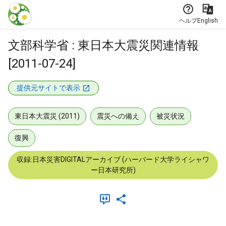
本文に飛ぶ
ヘルプ
English
文部科学省 : 東日本大震災関連情報
[2011-07-24]
提供元サイトで表示
東日本大震災 (2011)
震災への備え
被災状況
復興
収録:日本災害DIGITALアーカイブ (ハーバード大学ライシャワ
ー日本研究所)