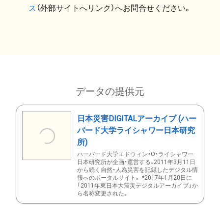
ス
（外部サイトへリンク）へお問合せください。
データの提供元
日本災害DIGITALアーカイブ (ハー
バード大学ライシャワー日本研究
所)
ハーバード大学エドウィン・O・ライシャワー
日本研究所が企画・運営する、2011年3月11日
から続く自然・人為災害を記録したデジタル情
報へのポータルサイト。 *2017年1月20日に
「2011年東日本大震災デジタルアーカイブ」か
ら名称変更された。