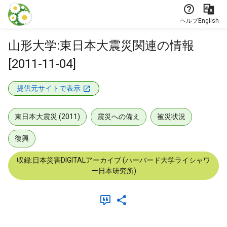
本文に飛ぶ
ヘルプ
English
山形大学:東日本大震災関連の情報
[2011-11-04]
提供元サイトで表示
東日本大震災 (2011)
震災への備え
被災状況
復興
収録:日本災害DIGITALアーカイブ (ハーバード大学ライシャワ
ー日本研究所)