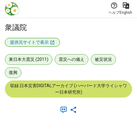
本文に飛ぶ
ヘルプ
English
衆議院
提供元サイトで表示
東日本大震災 (2011)
震災への備え
被災状況
復興
収録:日本災害DIGITALアーカイブ (ハーバード大学ライシャワ
ー日本研究所)