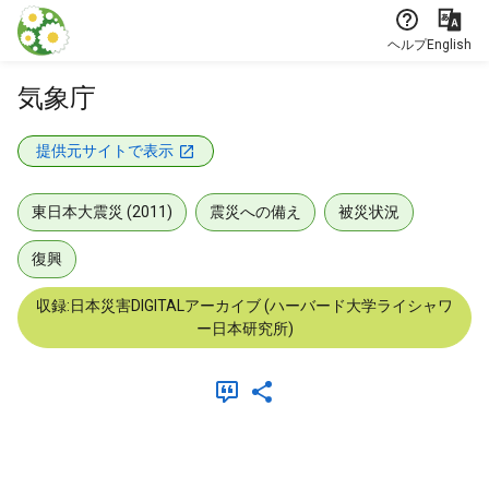
本文に飛ぶ
ヘルプ
English
気象庁
提供元サイトで表示
東日本大震災 (2011)
震災への備え
被災状況
復興
収録:日本災害DIGITALアーカイブ (ハーバード大学ライシャワ
ー日本研究所)