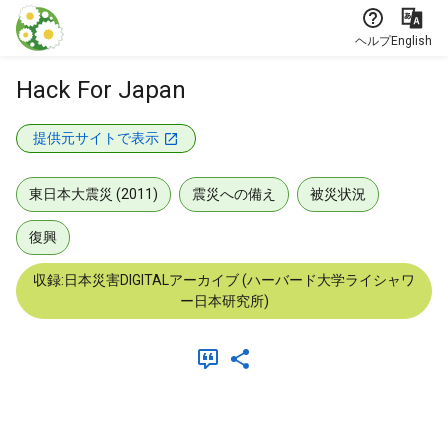
本文に飛ぶ
ヘルプ
English
Hack For Japan
提供元サイトで表示
東日本大震災 (2011)
震災への備え
被災状況
復興
収録:日本災害DIGITALアーカイブ (ハーバード大学ライシャワ
ー日本研究所)