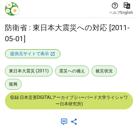
本文に飛ぶ
ヘルプ
English
防衛省 : 東日本大震災への対応 [2011-
05-01]
提供元サイトで表示
東日本大震災 (2011)
震災への備え
被災状況
復興
収録:日本災害DIGITALアーカイブ (ハーバード大学ライシャワ
ー日本研究所)