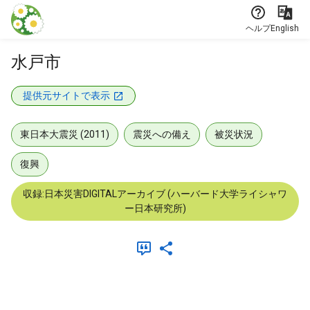
本文に飛ぶ
ヘルプ
English
水戸市
提供元サイトで表示
東日本大震災 (2011)
震災への備え
被災状況
復興
収録:日本災害DIGITALアーカイブ (ハーバード大学ライシャワ
ー日本研究所)