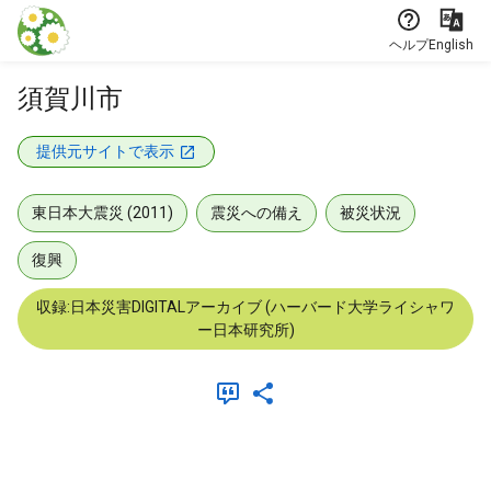
本文に飛ぶ
ヘルプ
English
須賀川市
提供元サイトで表示
東日本大震災 (2011)
震災への備え
被災状況
復興
収録:日本災害DIGITALアーカイブ (ハーバード大学ライシャワ
ー日本研究所)