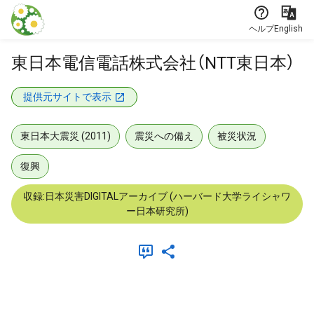
本文に飛ぶ
ヘルプ
English
東日本電信電話株式会社（NTT東日本）
提供元サイトで表示
東日本大震災 (2011)
震災への備え
被災状況
復興
収録:日本災害DIGITALアーカイブ (ハーバード大学ライシャワ
ー日本研究所)