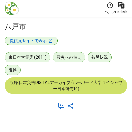
本文に飛ぶ
ヘルプ
English
八戸市
提供元サイトで表示
東日本大震災 (2011)
震災への備え
被災状況
復興
収録:日本災害DIGITALアーカイブ (ハーバード大学ライシャワ
ー日本研究所)