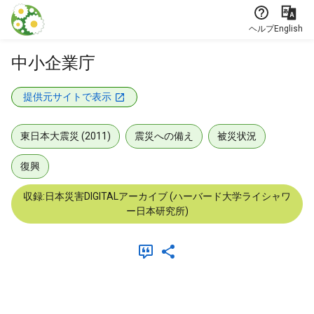
本文に飛ぶ
ヘルプ
English
中小企業庁
提供元サイトで表示
東日本大震災 (2011)
震災への備え
被災状況
復興
収録:日本災害DIGITALアーカイブ (ハーバード大学ライシャワ
ー日本研究所)