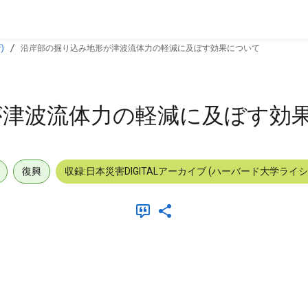
)
沿岸部の掘り込み地形が津波流体力の軽減に及ぼす効果について
が津波流体力の軽減に及ぼす効
復興
収録:日本災害DIGITALアーカイブ (ハーバード大学ライ