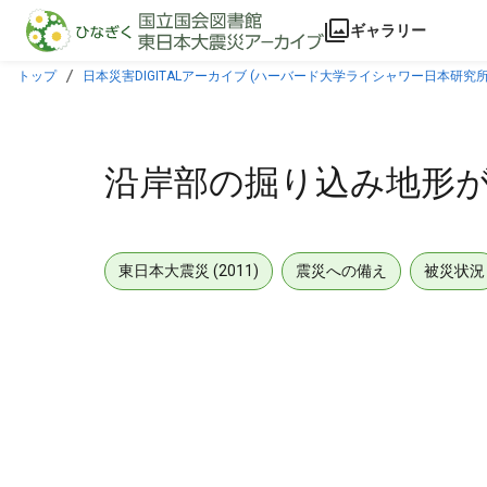
本文に飛ぶ
ギャラリー
トップ
日本災害DIGITALアーカイブ (ハーバード大学ライシャワー日本研究所
沿岸部の掘り込み地形
東日本大震災 (2011)
震災への備え
被災状況
メタデータ