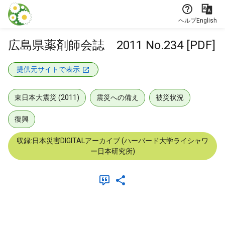
本文に飛ぶ
ヘルプ
English
広島県薬剤師会誌 2011 No.234 [PDF]
提供元サイトで表示
東日本大震災 (2011)
震災への備え
被災状況
復興
収録:日本災害DIGITALアーカイブ (ハーバード大学ライシャワ
ー日本研究所)