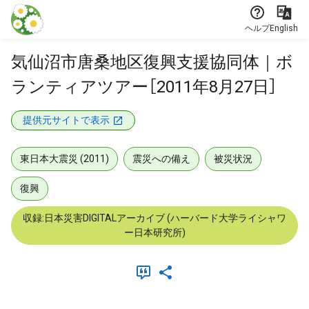
本文に飛ぶ
ヘルプ
English
気仙沼市唐桑地区復興支援協同体｜ボ
ランティアツアー［2011年8月27日］
提供元サイトで表示
東日本大震災 (2011)
震災への備え
被災状況
復興
収録:日本災害DIGITALアーカイブ (ハーバード大学ライシャワ
ー日本研究所)