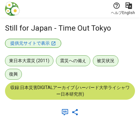
本文に飛ぶ
ヘルプ
English
Still for Japan - Time Out Tokyo
提供元サイトで表示
東日本大震災 (2011)
震災への備え
被災状況
復興
収録:日本災害DIGITALアーカイブ (ハーバード大学ライシャワ
ー日本研究所)