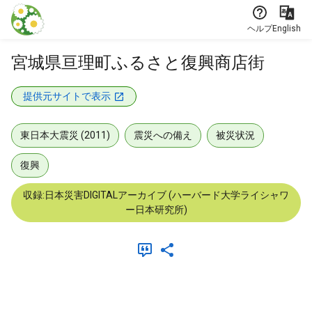
本文に飛ぶ
ヘルプ
English
宮城県亘理町ふるさと復興商店街
提供元サイトで表示
東日本大震災 (2011)
震災への備え
被災状況
復興
収録:日本災害DIGITALアーカイブ (ハーバード大学ライシャワ
ー日本研究所)