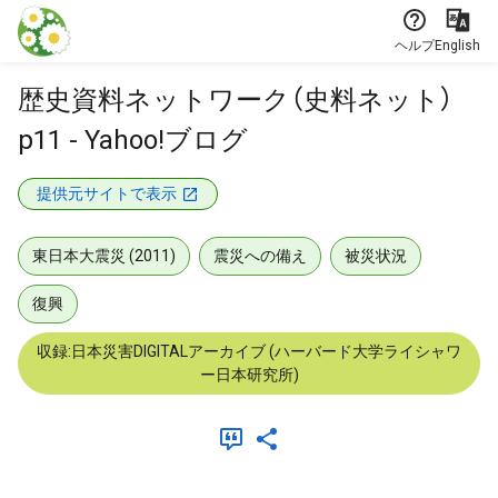
本文に飛ぶ
ヘルプ
English
歴史資料ネットワーク（史料ネット）
p11 - Yahoo!ブログ
提供元サイトで表示
東日本大震災 (2011)
震災への備え
被災状況
復興
収録:日本災害DIGITALアーカイブ (ハーバード大学ライシャワ
ー日本研究所)