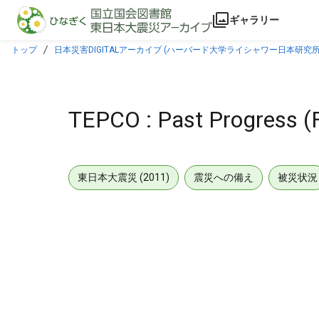
本文に飛ぶ
ギャラリー
トップ
日本災害DIGITALアーカイブ (ハーバード大学ライシャワー日本研究所
TEPCO : Past Progress (
東日本大震災 (2011)
震災への備え
被災状況
メタデータ