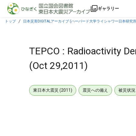
本文に飛ぶ
ギャラリー
トップ
日本災害DIGITALアーカイブ (ハーバード大学ライシャワー日本研究所
TEPCO : Radioactivity De
(Oct 29,2011)
東日本大震災 (2011)
震災への備え
被災状況