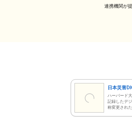
連携機関が
日本災害DI
ハーバード大
記録したデジ
称変更された