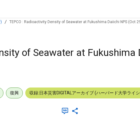
)
TEPCO : Radioactivity Density of Seawater at Fukushima Daiichi NPS (Oct 2
nsity of Seawater at Fukushima 
復興
収録:日本災害DIGITALアーカイブ (ハーバード大学ライ