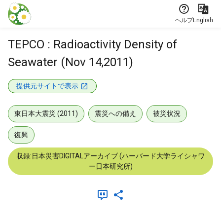
本文に飛ぶ
ヘルプ
English
TEPCO : Radioactivity Density of
Seawater (Nov 14,2011)
提供元サイトで表示
東日本大震災 (2011)
震災への備え
被災状況
復興
収録:日本災害DIGITALアーカイブ (ハーバード大学ライシャワ
ー日本研究所)