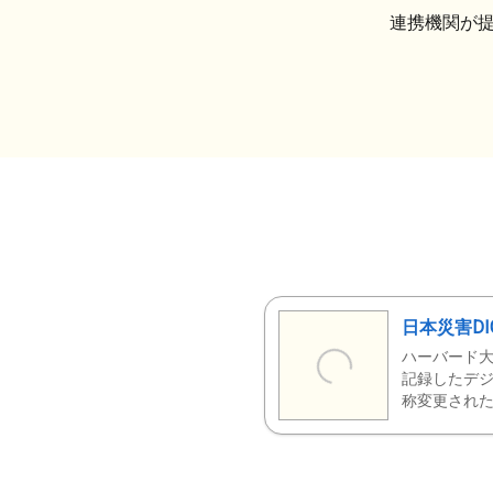
連携機関が
日本災害DI
ハーバード大
記録したデジ
称変更された