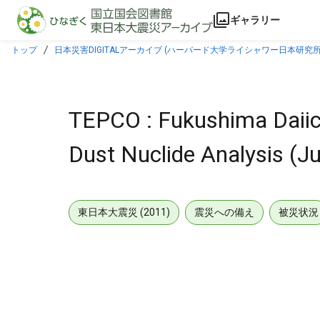
本文に飛ぶ
ギャラリー
トップ
日本災害DIGITALアーカイブ (ハーバード大学ライシャワー日本研究所
TEPCO : Fukushima Daiich
Dust Nuclide Analysis (J
東日本大震災 (2011)
震災への備え
被災状況