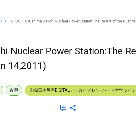
)
TEPCO : Fukushima Daiichi Nuclear Power Station:The Result of the Dust Nu
i Nuclear Power Station:The Res
un 14,2011)
復興
収録:日本災害DIGITALアーカイブ (ハーバード大学ライ