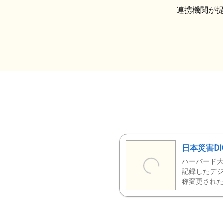
連携機関が
日本災害DI
ハーバード大
記録したデジ
称変更された