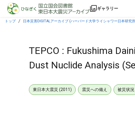
本文に飛ぶ
ギャラリー
トップ
日本災害DIGITALアーカイブ (ハーバード大学ライシャワー日本研究所
TEPCO : Fukushima Daini 
Dust Nuclide Analysis (S
東日本大震災 (2011)
震災への備え
被災状況