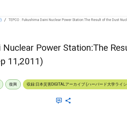
)
TEPCO : Fukushima Daini Nuclear Power Station:The Result of the Dust Nucl
Nuclear Power Station:The Resul
ep 11,2011)
復興
収録:日本災害DIGITALアーカイブ (ハーバード大学ライ