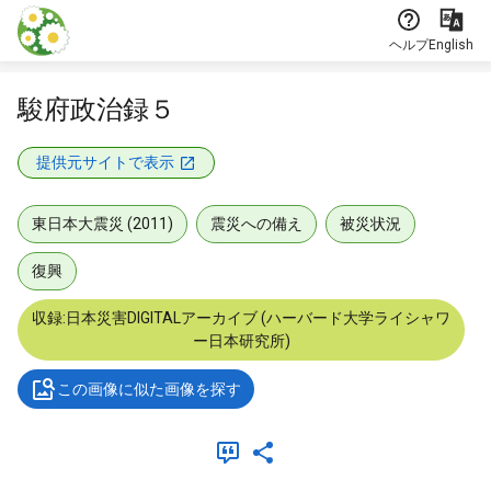
本文に飛ぶ
ヘルプ
English
駿府政治録５
提供元サイトで表示
東日本大震災 (2011)
震災への備え
被災状況
復興
収録:日本災害DIGITALアーカイブ (ハーバード大学ライシャワ
ー日本研究所)
この画像に似た画像を探す