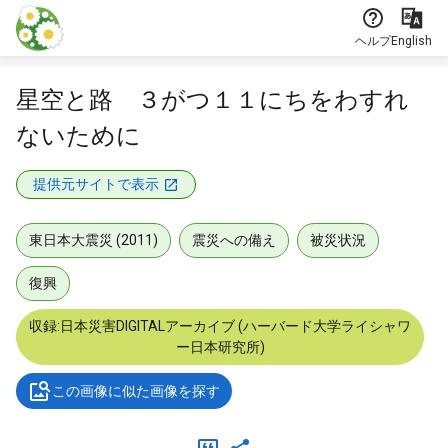
本文に飛ぶ
ヘルプ
English
星空と路 ３がつ１１にちをわすれ
ないために
提供元サイトで表示
東日本大震災 (2011)
震災への備え
被災状況
復興
収録:日本災害DIGITALアーカイブ (ハーバード大学ライシャワ
ー日本研究所)
この画像に似た画像を探す