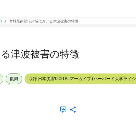
)
宮城県南部沿岸域における津波被害の特徴
ける津波被害の特徴
復興
収録:日本災害DIGITALアーカイブ (ハーバード大学ライ