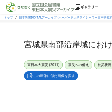
本文に飛ぶ
ギャラリー
トップ
日本災害DIGITALアーカイブ (ハーバード大学ライシャワー日本研究所
宮城県南部沿岸域にお
東日本大震災 (2011)
震災への備え
被災状況
この画像に似た画像を探す