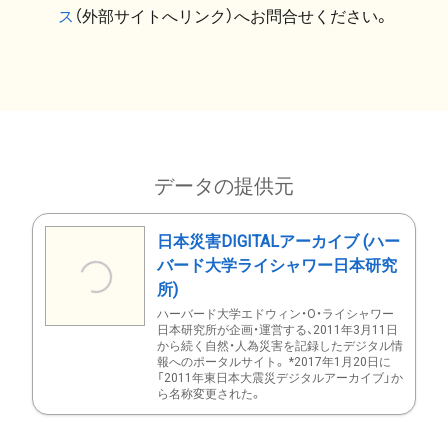
ス
（外部サイトへリンク）へお問合せください。
データの提供元
日本災害DIGITALアーカイブ (ハー
バード大学ライシャワー日本研究
所)
ハーバード大学エドウィン・O・ライシャワー
日本研究所が企画・運営する、2011年3月11日
から続く自然・人為災害を記録したデジタル情
報へのポータルサイト。 *2017年1月20日に
「2011年東日本大震災デジタルアーカイブ」か
ら名称変更された。