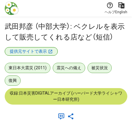
本文に飛ぶ
ヘルプ
English
武田邦彦 （中部大学）: ベクレルを表示
して販売してくれる店など（短信）
提供元サイトで表示
東日本大震災 (2011)
震災への備え
被災状況
復興
収録:日本災害DIGITALアーカイブ (ハーバード大学ライシャワ
ー日本研究所)