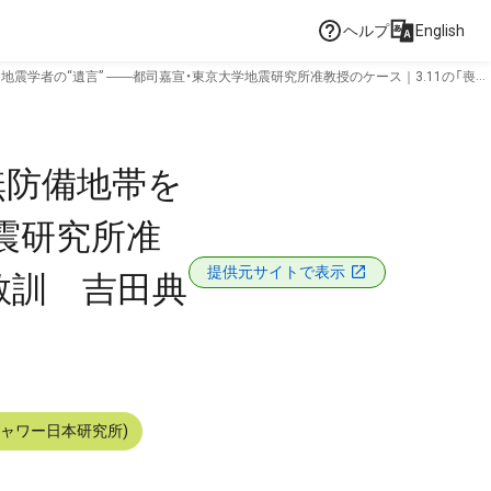
ヘルプ
English
震学者の“遺言” ――都司嘉宣・東京大学地震研究所准教授のケース｜3.11の「喪
無防備地帯を
震研究所准
提供元サイトで表示
教訓 吉田典
シャワー日本研究所)