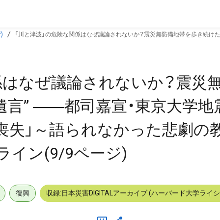
)
「川と津波」の危険な関係はなぜ議論されないか？震災無防備地帯を歩き続けた地
ジ)
係はなぜ議論されないか？震災
遺言” ――都司嘉宣・東京大学地
の「喪失」～語られなかった悲劇の
イン(9/9ページ)
復興
収録:日本災害DIGITALアーカイブ (ハーバード大学ライ