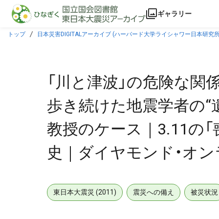
本文に飛ぶ
ギャラリー
トップ
日本災害DIGITALアーカイブ (ハーバード大学ライシャワー日本研究所
失」～語られなかった悲劇の教訓 吉田典史｜ダイヤモンド・オンライン(9/9ペー
「川と津波」の危険な関
歩き続けた地震学者の“
教授のケース｜3.11
史｜ダイヤモンド・オンラ
東日本大震災 (2011)
震災への備え
被災状況