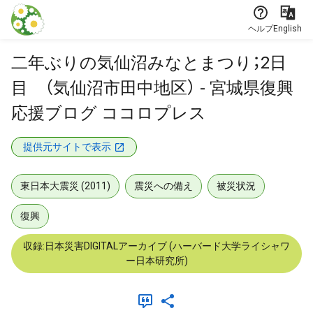
本文に飛ぶ
ヘルプ
English
二年ぶりの気仙沼みなとまつり；2日
目 （気仙沼市田中地区） - 宮城県復興
応援ブログ ココロプレス
提供元サイトで表示
東日本大震災 (2011)
震災への備え
被災状況
復興
収録:日本災害DIGITALアーカイブ (ハーバード大学ライシャワ
ー日本研究所)