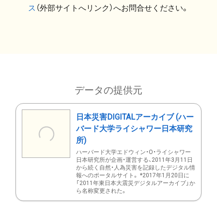
ス
（外部サイトへリンク）へお問合せください。
データの提供元
日本災害DIGITALアーカイブ (ハー
バード大学ライシャワー日本研究
所)
ハーバード大学エドウィン・O・ライシャワー
日本研究所が企画・運営する、2011年3月11日
から続く自然・人為災害を記録したデジタル情
報へのポータルサイト。 *2017年1月20日に
「2011年東日本大震災デジタルアーカイブ」か
ら名称変更された。