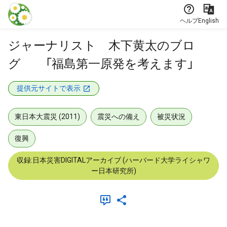
本文に飛ぶ
ヘルプ
English
ジャーナリスト 木下黄太のブロ
グ 「福島第一原発を考えます」
提供元サイトで表示
東日本大震災 (2011)
震災への備え
被災状況
復興
収録:日本災害DIGITALアーカイブ (ハーバード大学ライシャワ
ー日本研究所)