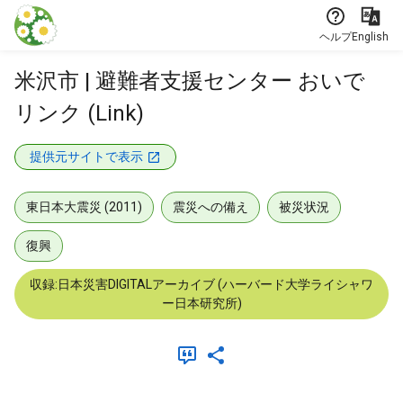
本文に飛ぶ
ヘルプ
English
米沢市 | 避難者支援センター おいで
リンク (Link)
提供元サイトで表示
東日本大震災 (2011)
震災への備え
被災状況
復興
収録:日本災害DIGITALアーカイブ (ハーバード大学ライシャワ
ー日本研究所)