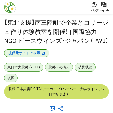
本文に飛ぶ
ヘルプ
English
【東北支援】南三陸町で企業とコサージ
ュ作り体験教室を開催！ | 国際協力
NGO ピースウィンズ・ジャパン（PWJ）
提供元サイトで表示
東日本大震災 (2011)
震災への備え
被災状況
復興
収録:日本災害DIGITALアーカイブ (ハーバード大学ライシャワ
ー日本研究所)