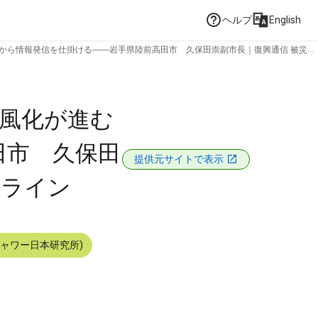
ヘルプ
English
らから情報発信を仕掛ける――岩手県陸前高田市 久保田崇副市長｜復興通信 被災地
の風化が進む
田市 久保田
提供元サイトで表示
ンライン
シャワー日本研究所)