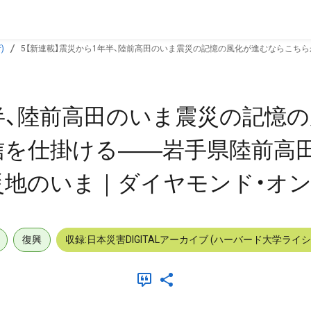
)
5【新連載】震災から1年半、陸前高田のいま震災の記憶の風化が進むならこち
年半、陸前高田のいま震災の記憶
信を仕掛ける――岩手県陸前高
災地のいま｜ダイヤモンド・オ
復興
収録:日本災害DIGITALアーカイブ (ハーバード大学ライ