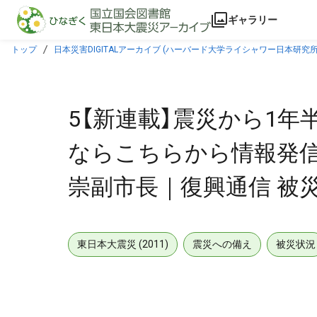
本文に飛ぶ
ギャラリー
トップ
日本災害DIGITALアーカイブ (ハーバード大学ライシャワー日本研究所
のいま｜ダイヤモンド・オンライン
5【新連載】震災から1
ならこちらから情報発
崇副市長｜復興通信 被
東日本大震災 (2011)
震災への備え
被災状況