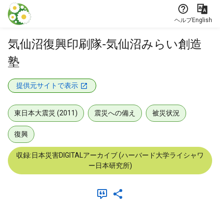
本文に飛ぶ
ヘルプ
English
気仙沼復興印刷隊-気仙沼みらい創造
塾
提供元サイトで表示
東日本大震災 (2011)
震災への備え
被災状況
復興
収録:日本災害DIGITALアーカイブ (ハーバード大学ライシャワ
ー日本研究所)