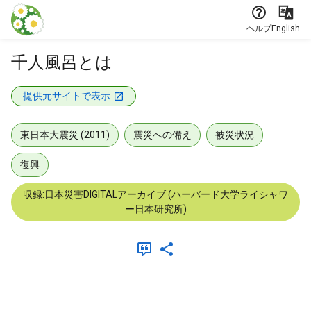
本文に飛ぶ
ヘルプ
English
千人風呂とは
提供元サイトで表示
東日本大震災 (2011)
震災への備え
被災状況
復興
収録:日本災害DIGITALアーカイブ (ハーバード大学ライシャワ
ー日本研究所)